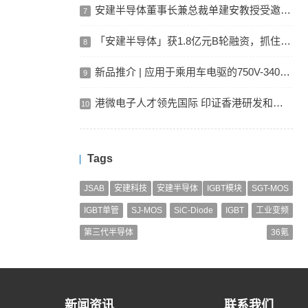
安建半导体董事长兼总裁单建安教授受邀出席第35届ISPSD峰会
7
「安建半导体」获1.8亿元B轮融资，抓住半导体功率器件的中国机遇
8
新品推介 | 应用于乘用车电驱的750V-340A IGBT
9
港微电子人才领先国际 印证香港研发和创新成果
10
Tags
JSAB
安建科技
安建半导体
IGBT模块
SGT-MOS
IGBT单管
SJ-MOS
SiC-Diode
IGBT
工业变频
第三代半导体
36氪
新闻资讯
联系我们