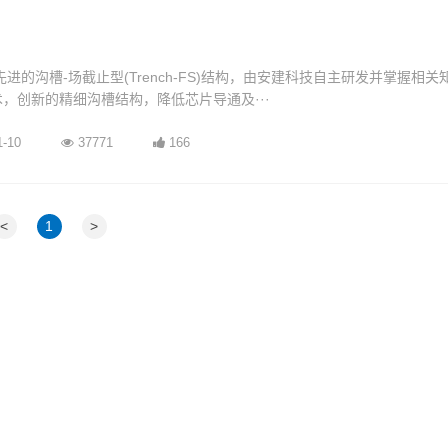
先进的沟槽-场截止型(Trench-FS)结构，由安建科技自主研发并掌握相
技术，创新的精细沟槽结构，降低芯片导通及···
1-10
37771
166
<
1
>