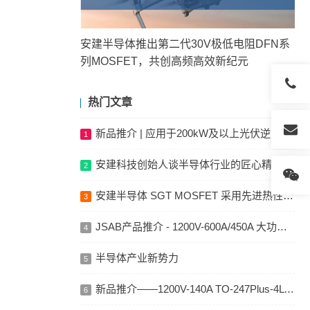
安建半导体推出第二代30V极低电阻DFN系
列MOSFET，共创高频高效新纪元
热门文章
新品推介 | 应用于200kW及以上光伏逆变系统的1000V-400A ANPC三电平模块
1
安建科技创始人谈半导体行业的匠心精神，坦言未来一定是中国的
2
安建半导体 SGT MOSFET 采用先进热性能封装 TOLT, DFN5x6 DSC ，针对大电流高功率应用
3
JSAB产品推介 - 1200V-600A/450A 大功率模块
4
半导体产业新势力
5
新品推介——1200V-140A TO-247Plus-4L IGBT 单管
6