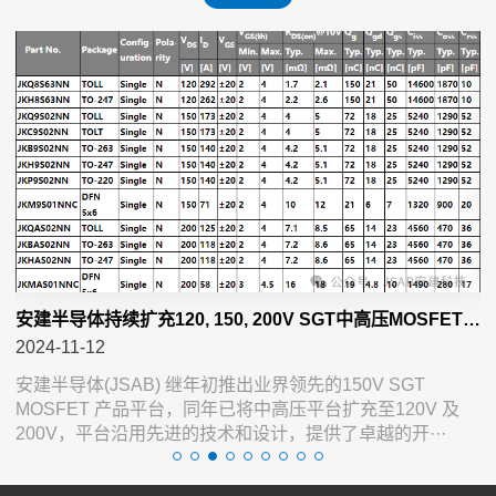
安建半导体持续扩充120, 150, 200V SGT中高压MOSFET产品平台
阻DFN系列MOSFET，共创高频高效新纪元
2024-11-12
2
安建半导体(JSAB) 继年初推出业界领先的150V SGT
共
MOSFET 产品平台，同年已将中高压平台扩充至120V 及
200V，平台沿用先进的技术和设计，提供了卓越的开···