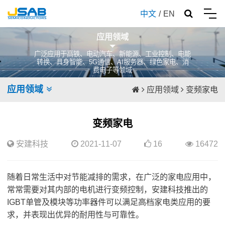
中文
/
EN
应用领域
广泛应用于高铁、电动汽车、新能源、工业控制、电能
转换、具身智能、5G通信、AI服务器、绿色家电、消
费电子等领域
应用领域
应用领域
变频家电
变频家电
安建科技
2021-11-07
16
16472
随着日常生活中对节能减排的需求，在广泛的家电应用中，
常常需要对其内部的电机进行变频控制，
安建科技
推出的
IGBT单管
及模块等功率器件可以满足高档家电类应用的要
求，并表现出优异的耐用性与可靠性。